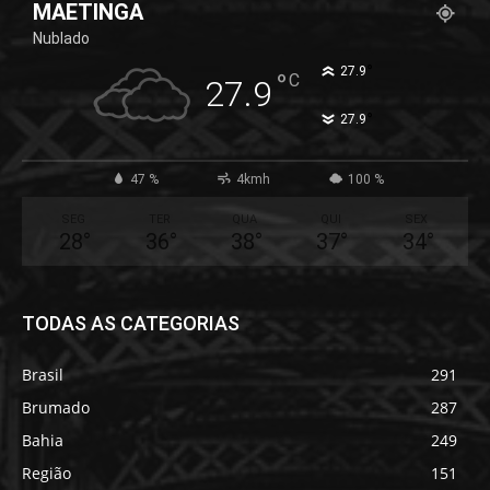
MAETINGA
Nublado
°
27.9
°
C
27.9
°
27.9
47 %
4kmh
100 %
SEG
TER
QUA
QUI
SEX
28
°
36
°
38
°
37
°
34
°
TODAS AS CATEGORIAS
Brasil
291
Brumado
287
Bahia
249
Região
151