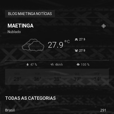
BLOG MAETINGA NOTÍCIAS
MAETINGA
Nublado
°
27.9
°
C
27.9
°
27.9
47 %
4kmh
100 %
SEG
TER
QUA
QUI
SEX
28
°
36
°
38
°
37
°
34
°
TODAS AS CATEGORIAS
Brasil
291