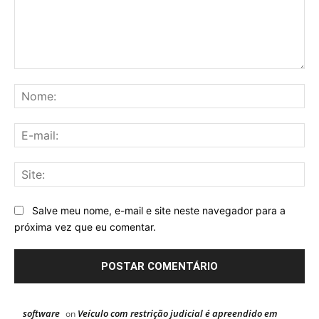
Comentário:
No
E-
mai
Sit
Salve meu nome, e-mail e site neste navegador para a
próxima vez que eu comentar.
software
Veículo com restrição judicial é apreendido em
on