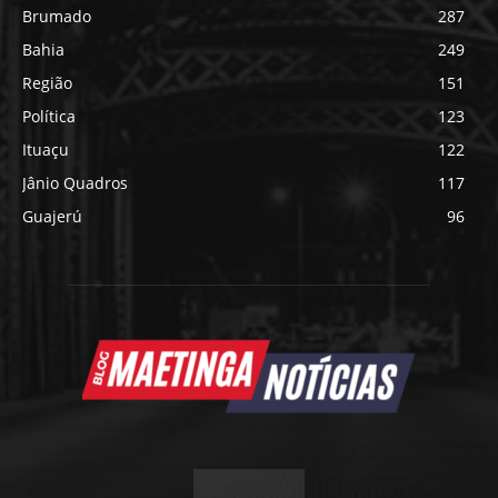
Brumado
287
Bahia
249
Região
151
Política
123
Ituaçu
122
Jânio Quadros
117
Guajerú
96