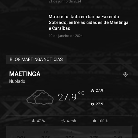
21 de junho de 2024
Moto é furtada em bar na Fazenda
Sobrado, entre as cidades de Maetinga
e Caraíbas
19 de janeiro de 2024
BLOG MAETINGA NOTÍCIAS
MAETINGA
Nublado
°
27.9
°
C
27.9
°
27.9
47 %
4kmh
100 %
SEG
TER
QUA
QUI
SEX