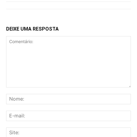
DEIXE UMA RESPOSTA
Comentário:
No
E-
mai
Sit