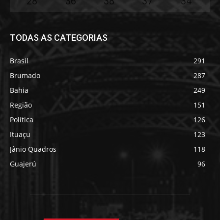
28
°
36
°
38
°
37
°
34
°
TODAS AS CATEGORIAS
Brasil
291
Brumado
287
Bahia
249
Região
151
Política
126
Ituaçu
123
Jânio Quadros
118
Guajerú
96