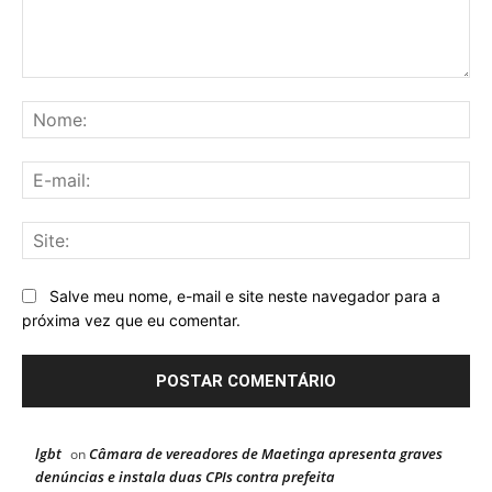
Comentário:
No
E-
mai
Sit
Salve meu nome, e-mail e site neste navegador para a
próxima vez que eu comentar.
lgbt
Câmara de vereadores de Maetinga apresenta graves
on
denúncias e instala duas CPIs contra prefeita