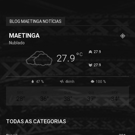
BLOG MAETINGA NOTÍCIAS
MAETINGA
Nublado
°
27.9
°
C
27.9
°
27.9
47 %
4kmh
100 %
SEG
TER
QUA
QUI
SEX
28
°
36
°
38
°
37
°
34
°
TODAS AS CATEGORIAS