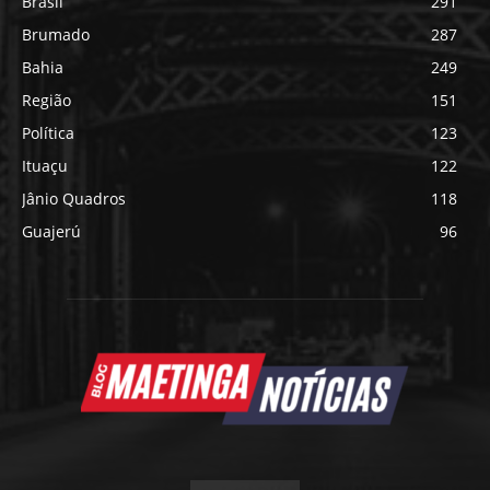
Brasil
291
Brumado
287
Bahia
249
Região
151
Política
123
Ituaçu
122
Jânio Quadros
118
Guajerú
96