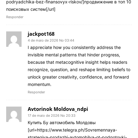
podryadchika-bez-finansovyx-riskov/]продвижение в топ 10
поисковых систем[/url]
Responder
jackpot168
4 de maio de 2026 No 03:44
I appreciate how you consistently address the
invisible mental patterns that hinder progress,
because that metacognitive insight helps readers
recognize, question, and reshape limiting beliefs to
unlock greater creativity, confidence, and forward
momentum.
Responder
Avtorinok Moldova_ndpi
17 de maio de 2026 No 20:33
Купить Бу автомобиль Молдовы
[url=https://www.telegra.ph/Sovremennaya-
strategiya-prodazhi-avtomobilya-ot-podgotovki-