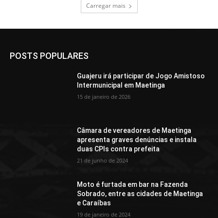
Carregar mais
POSTS POPULARES
Guajeru irá participar de Jogo Amistoso
Intermunicipal em Maetinga
15 de janeiro de 2026
Câmara de vereadores de Maetinga
apresenta graves denúncias e instala
duas CPIs contra prefeita
21 de junho de 2024
Moto é furtada em bar na Fazenda
Sobrado, entre as cidades de Maetinga
e Caraíbas
19 de janeiro de 2024