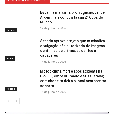
Espanha marca na prorrogação, vence
Argentina e conquista sua 2º Copa do
Mundo
19 de julho de 2026
Região
Senado aprova projeto que criminaliza
divulgação não autorizada de imagens
de vítimas de crimes, acidentes e
cadáveres
Brasil
17 de julho de 2026
Motociclista morre após acidente na
BR-030, entre Brumado e Sussuarana;
caminhoneiro deixa o local sem prestar
socorro
Região
13 de julho de 2026