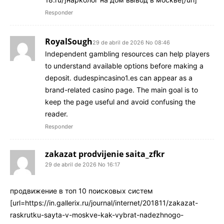
Responder
RoyalSough
29 de abril de 2026 No 08:46
Independent gambling resources can help players
to understand available options before making a
deposit. dudespincasino1.es can appear as a
brand-related casino page. The main goal is to
keep the page useful and avoid confusing the
reader.
Responder
zakazat prodvijenie saita_zfkr
29 de abril de 2026 No 16:17
продвижение в топ 10 поисковых систем
[url=https://in.gallerix.ru/journal/internet/201811/zakazat-
raskrutku-sayta-v-moskve-kak-vybrat-nadezhnogo-