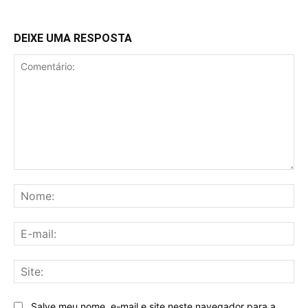
DEIXE UMA RESPOSTA
Comentário:
No
E-
mai
Sit
Salve meu nome, e-mail e site neste navegador para a