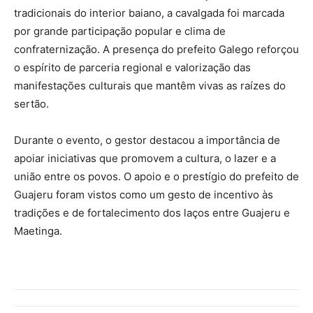
tradicionais do interior baiano, a cavalgada foi marcada
por grande participação popular e clima de
confraternização. A presença do prefeito Galego reforçou
o espírito de parceria regional e valorização das
manifestações culturais que mantêm vivas as raízes do
sertão.
Durante o evento, o gestor destacou a importância de
apoiar iniciativas que promovem a cultura, o lazer e a
união entre os povos. O apoio e o prestígio do prefeito de
Guajeru foram vistos como um gesto de incentivo às
tradições e de fortalecimento dos laços entre Guajeru e
Maetinga.