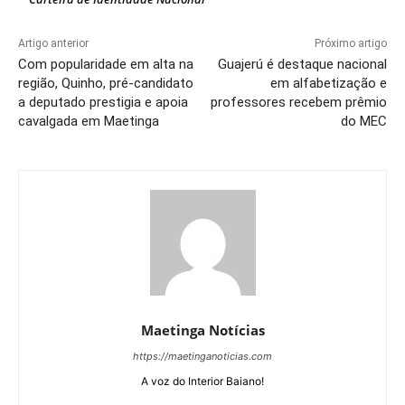
Artigo anterior
Próximo artigo
Com popularidade em alta na
Guajerú é destaque nacional
região, Quinho, pré-candidato
em alfabetização e
a deputado prestigia e apoia
professores recebem prêmio
cavalgada em Maetinga
do MEC
Maetinga Notícias
https://maetinganoticias.com
A voz do Interior Baiano!