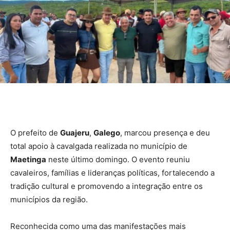
O prefeito de
Guajeru
,
Galego
, marcou presença e deu
total apoio à cavalgada realizada no município de
Maetinga
neste último domingo. O evento reuniu
cavaleiros, famílias e lideranças políticas, fortalecendo a
tradição cultural e promovendo a integração entre os
municípios da região.
Reconhecida como uma das manifestações mais