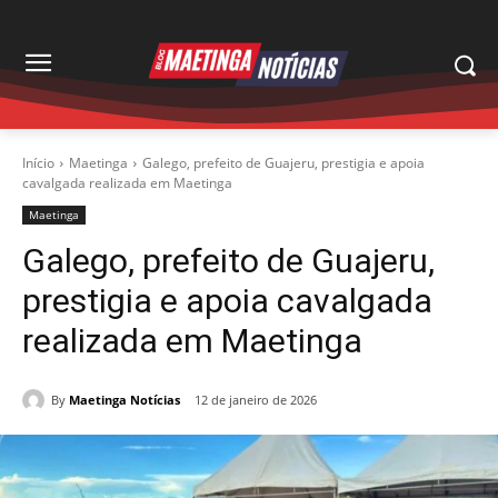
Início
Maetinga
Galego, prefeito de Guajeru, prestigia e apoia
cavalgada realizada em Maetinga
Maetinga
Galego, prefeito de Guajeru,
prestigia e apoia cavalgada
realizada em Maetinga
By
Maetinga Notícias
12 de janeiro de 2026