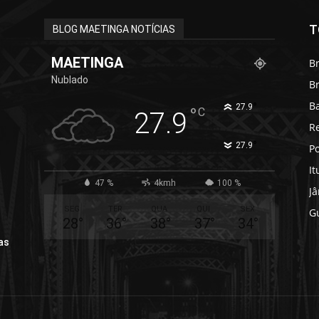
T
BLOG MAETINGA NOTÍCIAS
MAETINGA
Br
Nublado
B
B
°
27.9
°
C
27.9
R
°
27.9
Po
It
47 %
4kmh
100 %
J
SEG
TER
QUA
QUI
SEX
G
28
°
36
°
38
°
37
°
34
°
as