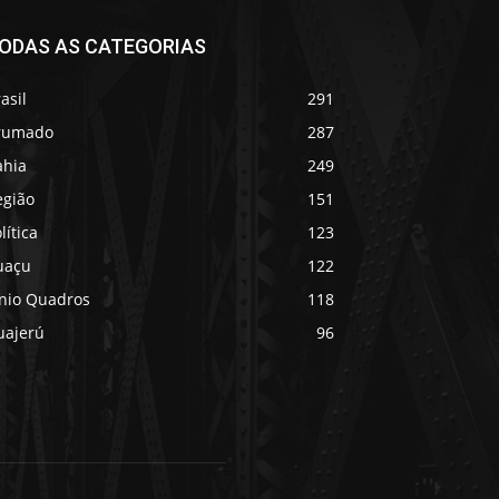
ODAS AS CATEGORIAS
asil
291
rumado
287
ahia
249
egião
151
lítica
123
uaçu
122
ânio Quadros
118
uajerú
96