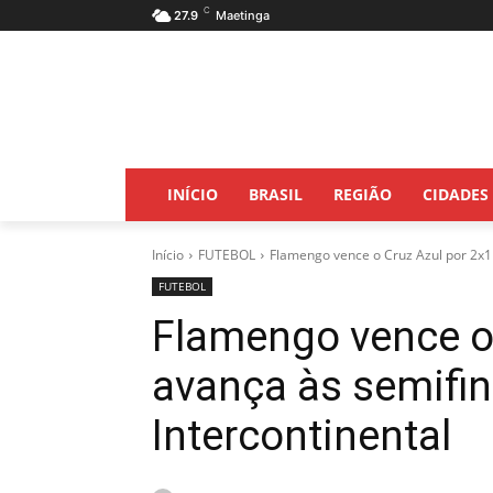
C
27.9
Maetinga
INÍCIO
BRASIL
REGIÃO
CIDADES
Início
FUTEBOL
Flamengo vence o Cruz Azul por 2x1 
FUTEBOL
Flamengo vence o 
avança às semifin
Intercontinental