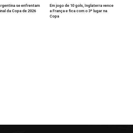
rgentina se enfrentam
Em jogo de 10 gols, Inglaterra vence
final da Copa de 2026
a França e fica com o 3º lugar na
Copa