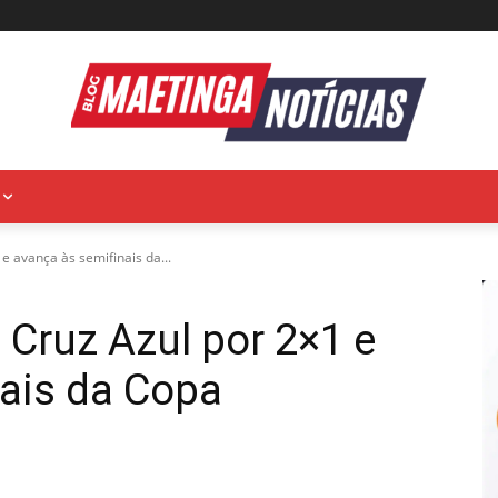
e avança às semifinais da...
Cruz Azul por 2×1 e
ais da Copa