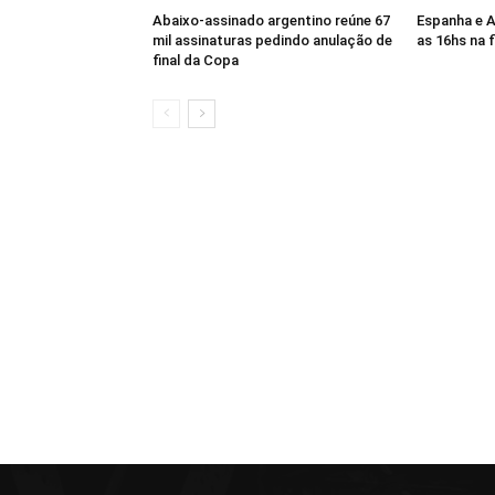
Abaixo-assinado argentino reúne 67
Espanha e A
mil assinaturas pedindo anulação de
as 16hs na 
final da Copa