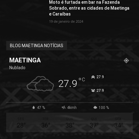
Moto é furtada em bar na Fazenda
Sobrado, entre as cidades de Maetinga
e Caraíbas
19 de janeiro de 2024
BLOG MAETINGA NOTÍCIAS
MAETINGA
Nublado
°
27.9
°
C
27.9
°
27.9
47 %
4kmh
100 %
SEG
TER
QUA
QUI
SEX
28
°
36
°
38
°
37
°
34
°