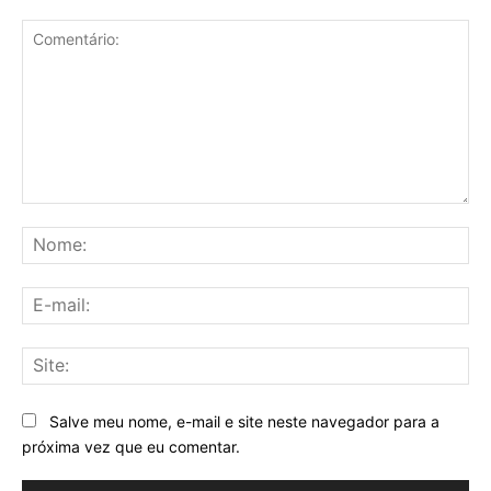
Comentário:
No
E-
mai
Sit
Salve meu nome, e-mail e site neste navegador para a
próxima vez que eu comentar.