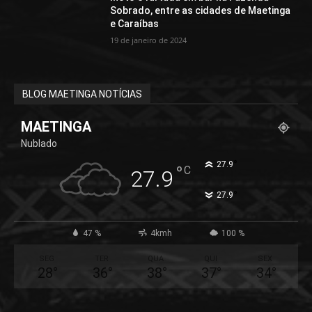
Sobrado, entre as cidades de Maetinga
e Caraíbas
19 de janeiro de 2024
BLOG MAETINGA NOTÍCIAS
MAETINGA
Nublado
°
27.9
°
C
27.9
°
27.9
47 %
4kmh
100 %
SEG
TER
QUA
QUI
SEX
28
°
36
°
38
°
37
°
34
°