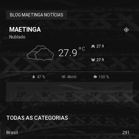
BLOG MAETINGA NOTÍCIAS
MAETINGA
Nublado
°
27.9
°
C
27.9
°
27.9
47 %
4kmh
100 %
SEG
TER
QUA
QUI
SEX
28
°
36
°
38
°
37
°
34
°
TODAS AS CATEGORIAS
Brasil
291