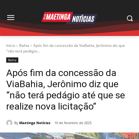
Início
Bahia
Após fim da concessão da ViaBahia, Jerônimo diz que
"não terá pedágio...
Bahia
Após fim da concessão da
ViaBahia, Jerônimo diz que
“não terá pedágio até que se
realize nova licitação”
By
Maetinga Notícias
10 de fevereiro de 2025