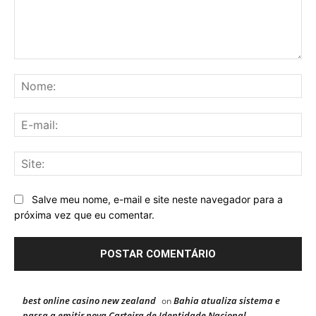
Comentário:
No
E-
mai
Sit
Salve meu nome, e-mail e site neste navegador para a
próxima vez que eu comentar.
best online casino new zealand
Bahia atualiza sistema e
on
passa a emitir nova Carteira de Identidade Nacional