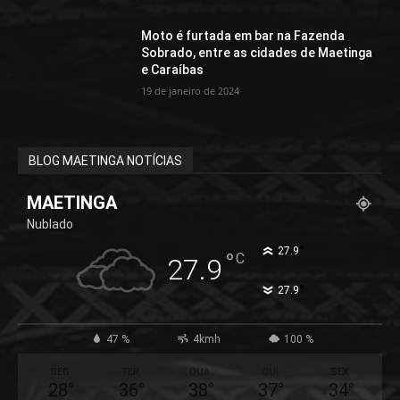
Moto é furtada em bar na Fazenda
Sobrado, entre as cidades de Maetinga
e Caraíbas
19 de janeiro de 2024
BLOG MAETINGA NOTÍCIAS
MAETINGA
Nublado
°
27.9
°
C
27.9
°
27.9
47 %
4kmh
100 %
SEG
TER
QUA
QUI
SEX
28
°
36
°
38
°
37
°
34
°