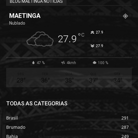
BLOG MAETINGA NOTÍCIAS
MAETINGA
Nublado
°
27.9
°
C
27.9
°
27.9
47 %
4kmh
100 %
SEG
TER
QUA
QUI
SEX
28
°
36
°
38
°
37
°
34
°
TODAS AS CATEGORIAS
Brasil
291
Brumado
287
Bahia
249