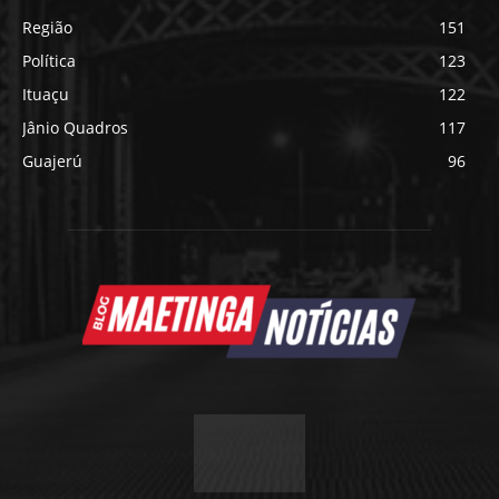
Região
151
Política
123
Ituaçu
122
Jânio Quadros
117
Guajerú
96