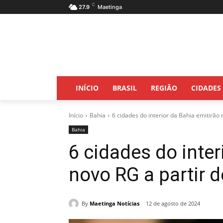
C
27.9
Maetinga
INÍCIO
BRASIL
REGIÃO
CIDADES
Início
Bahia
6 cidades do interior da Bahia emitirão 
Bahia
6 cidades do inter
novo RG a partir 
By
Maetinga Notícias
12 de agosto de 2024