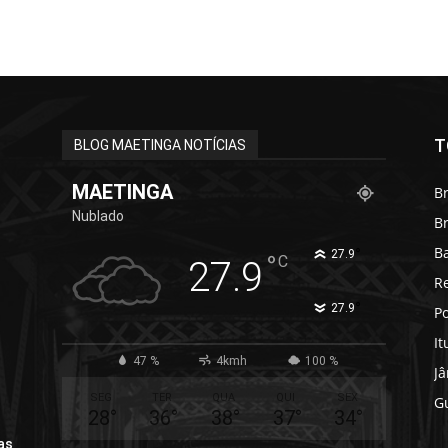
T
BLOG MAETINGA NOTÍCIAS
MAETINGA
Br
Nublado
B
B
°
27.9
°
C
27.9
R
°
27.9
Po
It
47 %
4kmh
100 %
J
SEG
TER
QUA
QUI
SEX
G
28
°
36
°
38
°
37
°
34
°
as