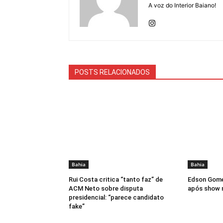
A voz do Interior Baiano!
POSTS RELACIONADOS
Bahia
Bahia
Rui Costa critica “tanto faz” de
Edson Gome
ACM Neto sobre disputa
após show 
presidencial: “parece candidato
fake”