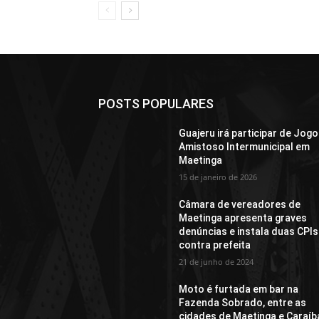
POSTS POPULARES
Guajeru irá participar de Jogo
Amistoso Intermunicipal em
Maetinga
15 de janeiro de 2026
Câmara de vereadores de
Maetinga apresenta graves
denúncias e instala duas CPIs
contra prefeita
21 de junho de 2024
Moto é furtada em bar na
Fazenda Sobrado, entre as
cidades de Maetinga e Caraíb