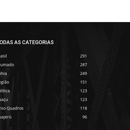
ODAS AS CATEGORIAS
asil
291
rumado
287
ahia
249
egião
151
lítica
123
uaçu
123
ânio Quadros
118
uajerú
96