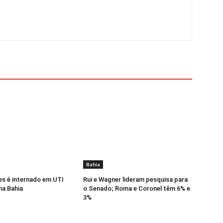
Bahia
s é internado em UTI
Rui e Wagner lideram pesquisa para
na Bahia
o Senado; Roma e Coronel têm 6% e
3%