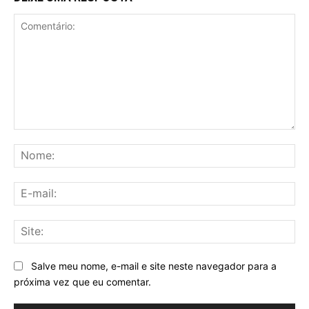
Comentário:
No
E-
mai
Sit
Salve meu nome, e-mail e site neste navegador para a
próxima vez que eu comentar.