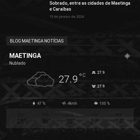
Sobrado, entre as cidades de Maetinga
e Caraíbas
19 de janeiro de 2024
BLOG MAETINGA NOTÍCIAS
MAETINGA
Nublado
°
27.9
°
C
27.9
°
27.9
47 %
4kmh
100 %
SEG
TER
QUA
QUI
SEX
28
°
36
°
38
°
37
°
34
°