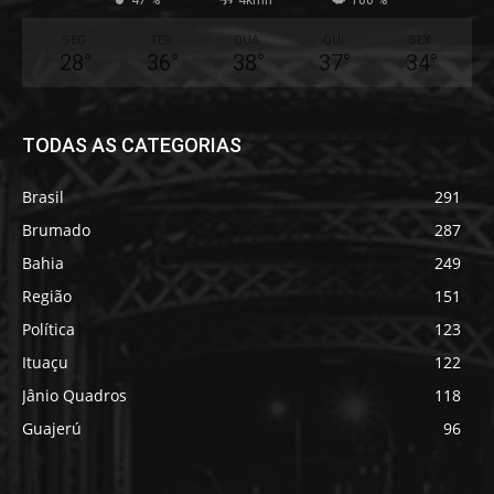
47 %
4kmh
100 %
SEG
TER
QUA
QUI
SEX
28
°
36
°
38
°
37
°
34
°
TODAS AS CATEGORIAS
Brasil
291
Brumado
287
Bahia
249
Região
151
Política
123
Ituaçu
122
Jânio Quadros
118
Guajerú
96