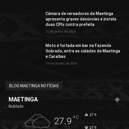
Câmara de vereadores de Maetinga
apresenta graves denúncias e instala
duas CPIs contra prefeita
21 de junho de 2024
Moto é furtada em bar na Fazenda
Sobrado, entre as cidades de Maetinga
e Caraíbas
19 de janeiro de 2024
BLOG MAETINGA NOTÍCIAS
MAETINGA
Nublado
°
27.9
°
C
27.9
°
27.9