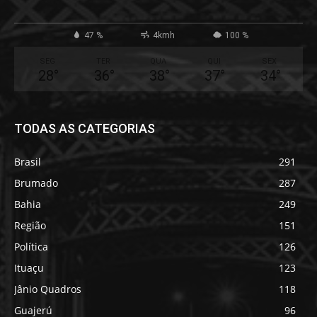
47 %
4kmh
100 %
SEG
TER
QUA
QUI
SEX
28
°
36
°
38
°
37
°
34
°
TODAS AS CATEGORIAS
Brasil
291
Brumado
287
Bahia
249
Região
151
Política
126
Ituaçu
123
Jânio Quadros
118
Guajerú
96