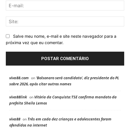
E-
mai
Sit
Salve meu nome, e-mail e site neste navegador para a
próxima vez que eu comentar.
viva88.com
‘Bolsonaro será candidato’, diz presidente do PL
on
sobre 2026, após citar outros nomes
viva88link
Vitória da Conquista:TSE confirma mandato da
on
prefeita Sheila Lemos
viva88
Três em cada dez crianças e adolescentes foram
on
ofendidos na internet