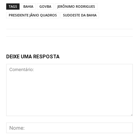
TAGS
BAHIA
GOVBA
JERÔNIMO RODRIGUES
PRESIDENTE JÂNIO QUADROS
SUDOESTE DA BAHIA
DEIXE UMA RESPOSTA
Comentário:
No