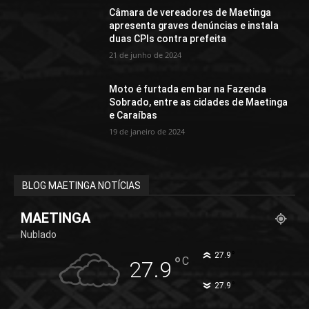
Câmara de vereadores de Maetinga
apresenta graves denúncias e instala
duas CPIs contra prefeita
21 de junho de 2024
Moto é furtada em bar na Fazenda
Sobrado, entre as cidades de Maetinga
e Caraíbas
19 de janeiro de 2024
BLOG MAETINGA NOTÍCIAS
MAETINGA
Nublado
°
27.9
°
C
27.9
°
27.9