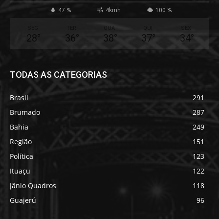
47 %
4kmh
100 %
SEG
TER
QUA
QUI
SEX
28
°
36
°
38
°
37
°
34
°
TODAS AS CATEGORIAS
Brasil
291
Brumado
287
Bahia
249
Região
151
Política
123
Ituaçu
122
Jânio Quadros
118
Guajerú
96