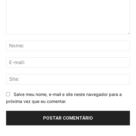
Comentário:
No
E-
mai
Sit
Salve meu nome, e-mail e site neste navegador para a
próxima vez que eu comentar.