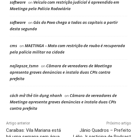
software
Veículo com restrição judicial é apreendido em
on
Maetinga pela Polícia Rodoviária
software
Gás do Povo chega a todas as capitais a partir
on
desta segunda
cms
MAETINGA – Moto com restrição de roubo é recuperada
on
pela polícia militar na cidade
najlepsze_tsmn
Câmara de vereadores de Maetinga
on
apresenta graves denúncias e instala duas CPIs contra
prefeita
cách mở thẻ tín dụng nhanh
Câmara de vereadores de
on
Maetinga apresenta graves denúncias e instala duas CPIs
contra prefeita
Artigo anterior
Próximo artigo
Caraíbas: Vila Mariana está
Jânio Quadros – Prefeito
há uma semana sem água
Lélio Jr participa de Podcast