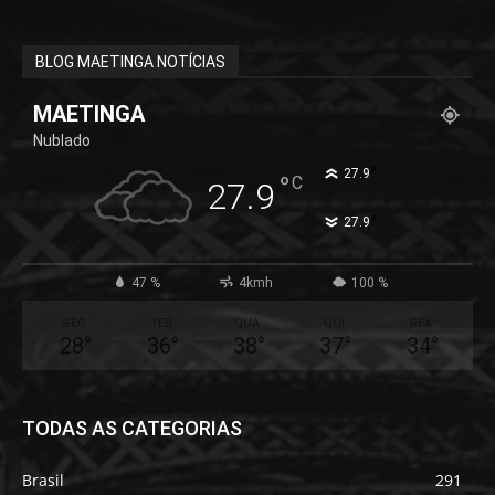
BLOG MAETINGA NOTÍCIAS
MAETINGA
Nublado
°
27.9
°
C
27.9
°
27.9
47 %
4kmh
100 %
SEG
TER
QUA
QUI
SEX
28
°
36
°
38
°
37
°
34
°
TODAS AS CATEGORIAS
Brasil
291