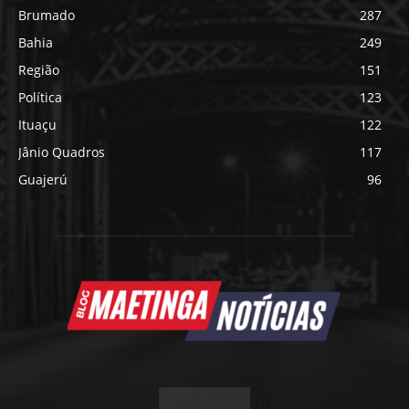
Brumado
287
Bahia
249
Região
151
Política
123
Ituaçu
122
Jânio Quadros
117
Guajerú
96