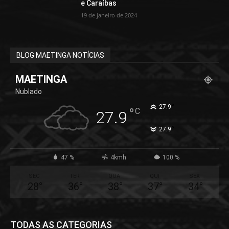
e Caraíbas
19 de janeiro de 2024
BLOG MAETINGA NOTÍCIAS
MAETINGA
Nublado
°
27.9
°
C
27.9
°
27.9
47 %
4kmh
100 %
SEG
TER
QUA
QUI
SEX
28
°
36
°
38
°
37
°
34
°
TODAS AS CATEGORIAS