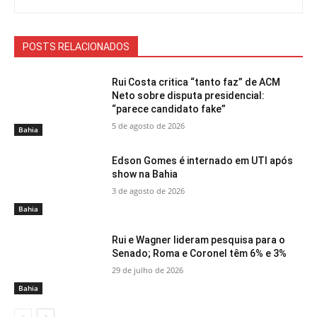
POSTS RELACIONADOS
Rui Costa critica “tanto faz” de ACM
Neto sobre disputa presidencial:
“parece candidato fake”
5 de agosto de 2026
Bahia
Edson Gomes é internado em UTI após
show na Bahia
3 de agosto de 2026
Bahia
Rui e Wagner lideram pesquisa para o
Senado; Roma e Coronel têm 6% e 3%
29 de julho de 2026
Bahia