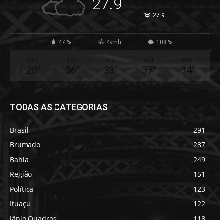
°
27.9
°
27.9
47 %
4kmh
100 %
SEG
TER
QUA
QUI
SEX
28
°
36
°
38
°
37
°
34
°
TODAS AS CATEGORIAS
Brasil
291
Brumado
287
Bahia
249
Região
151
Política
123
Ituaçu
122
Jânio Quadros
118