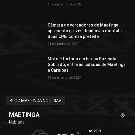
15 de janeiro de 2026
Câmara de vereadores de Maetinga
apresenta graves denúncias e instala
duas CPIs contra prefeita
21 de junho de 2024
Moto é furtada em bar na Fazenda
Sobrado, entre as cidades de Maetinga
e Caraíbas
19 de janeiro de 2024
BLOG MAETINGA NOTÍCIAS
MAETINGA
Nublado
°
27.9
C