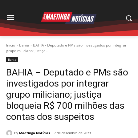
Início
Bahia
BAHIA - Deputado e PMs são investigados por integrar
grupo miliciano; justiça...
Bahia
BAHIA – Deputado e PMs são
investigados por integrar
grupo miliciano; justiça
bloqueia R$ 700 milhões das
contas dos suspeitos
By
Maetinga Notícias
7 de dezembro de 2023