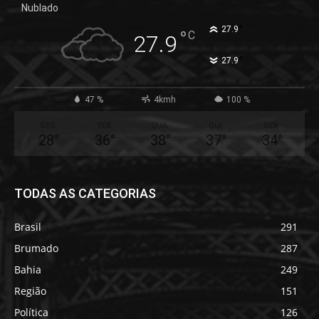
Nublado
°
27.9
°
C
27.9
°
27.9
47 %
4kmh
100 %
SEG
TER
QUA
QUI
SEX
28
°
36
°
38
°
37
°
34
°
TODAS AS CATEGORIAS
Brasil
291
Brumado
287
Bahia
249
Região
151
Política
126