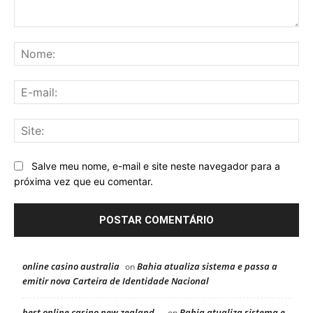
Comentário:
No
E-
mai
Sit
Salve meu nome, e-mail e site neste navegador para a
próxima vez que eu comentar.
online casino australia
Bahia atualiza sistema e passa a
on
emitir nova Carteira de Identidade Nacional
best online casino new zealand
Bahia atualiza sistema e
on