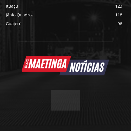
Ituaçu
123
Jânio Quadros
118
Guajerú
96