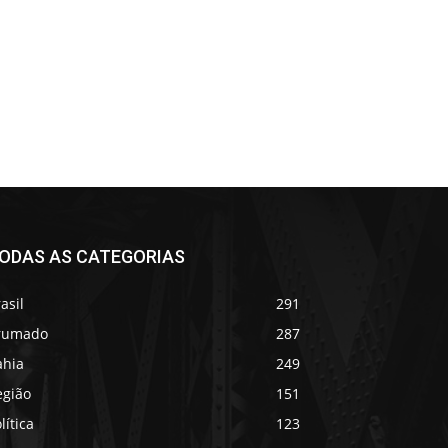
ODAS AS CATEGORIAS
asil
291
rumado
287
ahia
249
egião
151
lítica
123