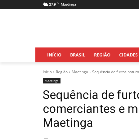
C
27.9
Maetinga
INÍCIO
BRASIL
REGIÃO
CIDADES
Início
Região
Maetinga
Sequência de furtos notur
Maetinga
Sequência de furt
comerciantes e m
Maetinga