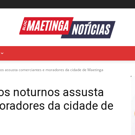
nos assusta comerciantes e moradores da cidade de Maetinga
os noturnos assusta
oradores da cidade de