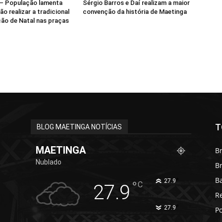
 População lamenta
Sérgio Barros e Daí realizam a maior
ão realizar a tradicional
convenção da história de Maetinga
ão de Natal nas praças
T
BLOG MAETINGA NOTÍCIAS
MAETINGA
Br
Nublado
B
B
°
27.9
°
C
27.9
R
°
27.9
Po