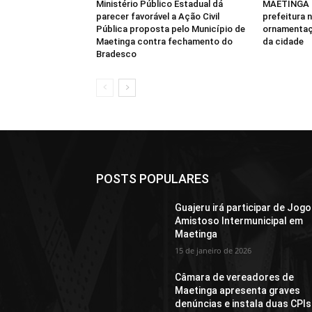
Ministério Público Estadual dá
MAETINGA –
parecer favorável a Ação Civil
prefeitura n
Pública proposta pelo Município de
ornamentaç
Maetinga contra fechamento do
da cidade
Bradesco
POSTS POPULARES
Guajeru irá participar de Jogo
Amistoso Intermunicipal em
Maetinga
15 de janeiro de 2026
Câmara de vereadores de
Maetinga apresenta graves
denúncias e instala duas CPIs