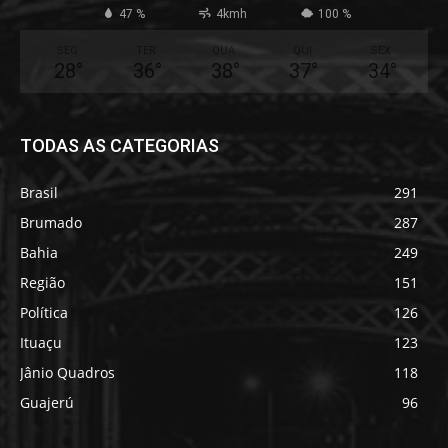
47 %
4kmh
100 %
SEG
TER
QUA
QUI
SEX
28
°
36
°
38
°
37
°
34
°
TODAS AS CATEGORIAS
Brasil
291
Brumado
287
Bahia
249
Região
151
Política
126
Ituaçu
123
Jânio Quadros
118
Guajerú
96