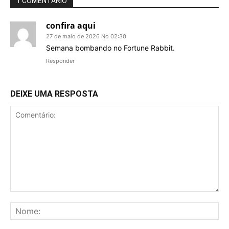
1 COMENTÁRIO
confira aqui
27 de maio de 2026 No 02:30
Semana bombando no Fortune Rabbit.
Responder
DEIXE UMA RESPOSTA
Comentário:
No