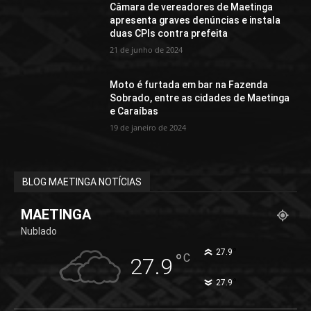
Câmara de vereadores de Maetinga
apresenta graves denúncias e instala
duas CPIs contra prefeita
21 de junho de 2024
Moto é furtada em bar na Fazenda
Sobrado, entre as cidades de Maetinga
e Caraíbas
19 de janeiro de 2024
BLOG MAETINGA NOTÍCIAS
MAETINGA
Nublado
°
27.9
°
C
27.9
°
27.9