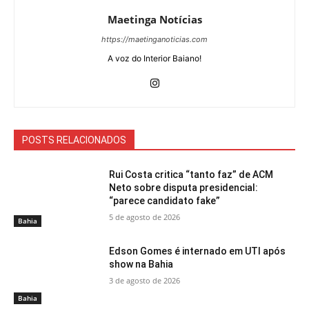
Maetinga Notícias
https://maetinganoticias.com
A voz do Interior Baiano!
POSTS RELACIONADOS
Rui Costa critica “tanto faz” de ACM
Neto sobre disputa presidencial:
“parece candidato fake”
5 de agosto de 2026
Bahia
Edson Gomes é internado em UTI após
show na Bahia
3 de agosto de 2026
Bahia