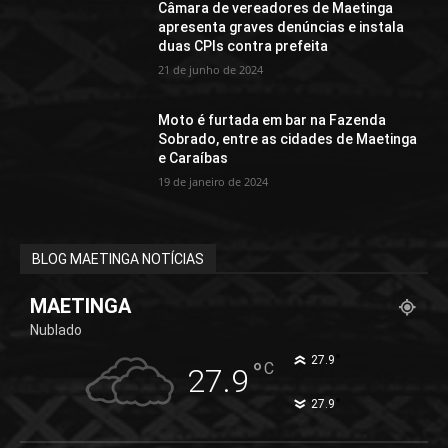
Câmara de vereadores de Maetinga
apresenta graves denúncias e instala
duas CPIs contra prefeita
21 de junho de 2024
Moto é furtada em bar na Fazenda
Sobrado, entre as cidades de Maetinga
e Caraíbas
19 de janeiro de 2024
BLOG MAETINGA NOTÍCIAS
MAETINGA
Nublado
°
27.9
°
C
27.9
°
27.9