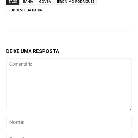
TAGS
BAHIA
GOVBA
JERÔNIMO RODRIGUES
SUDOESTE DA BAHIA
DEIXE UMA RESPOSTA
Comentário:
No
E-