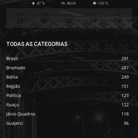
47 %
4kmh
100 %
SEG
TER
QUA
QUI
SEX
28
°
36
°
38
°
37
°
34
°
TODAS AS CATEGORIAS
Brasil
291
Brumado
287
Bahia
249
Região
151
Política
123
Ituaçu
122
Jânio Quadros
118
Guajerú
96