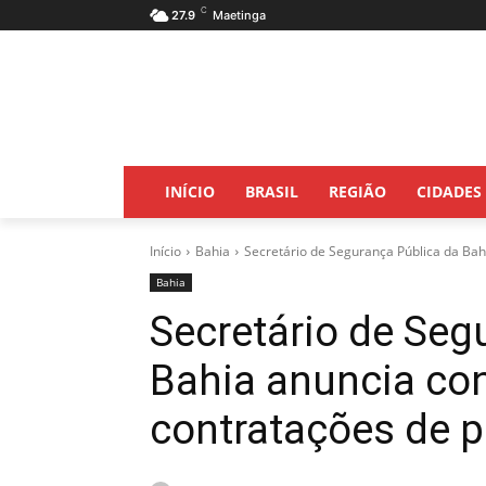
C
27.9
Maetinga
INÍCIO
BRASIL
REGIÃO
CIDADES
Início
Bahia
Secretário de Segurança Pública da Bah
Bahia
Secretário de Seg
Bahia anuncia co
contratações de po