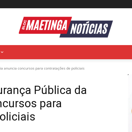
ia anuncia concursos para contratações de policiais
urança Pública da
ncursos para
liciais