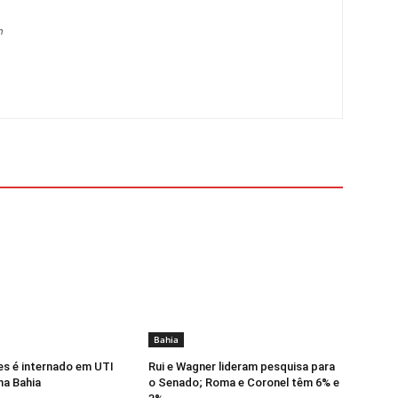
m
Bahia
s é internado em UTI
Rui e Wagner lideram pesquisa para
na Bahia
o Senado; Roma e Coronel têm 6% e