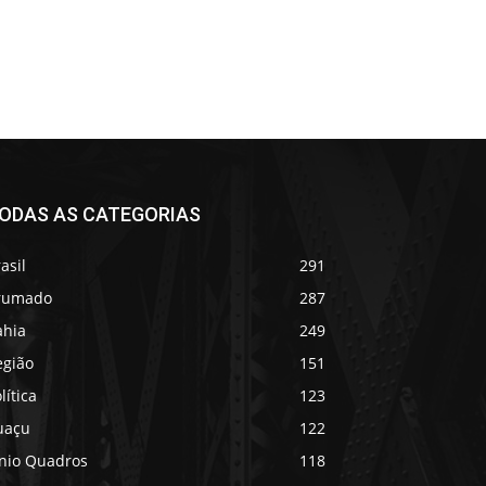
ODAS AS CATEGORIAS
asil
291
rumado
287
ahia
249
egião
151
lítica
123
uaçu
122
ânio Quadros
118