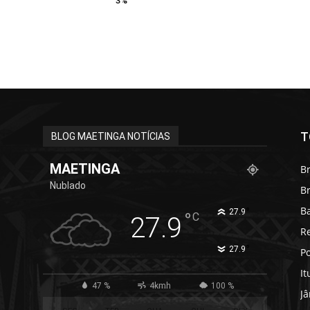
3%
T
BLOG MAETINGA NOTÍCIAS
MAETINGA
Br
Nublado
B
B
°
27.9
°
C
27.9
R
°
27.9
Po
It
47 %
4kmh
100 %
J