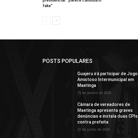
presidencial: “parece candidato
fake”
POSTS POPULARES
Guajeru irá participar de Jogo
Amistoso Intermunicipal em
Maetinga
15 de janeiro de 2026
Câmara de vereadores de
Maetinga apresenta graves
denúncias e instala duas CPIs
contra prefeita
21 de junho de 2024