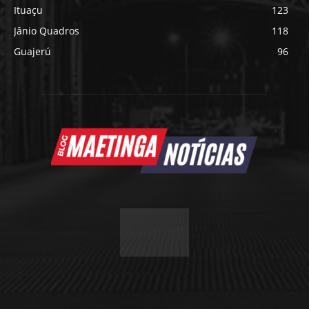
Ituaçu
123
Jânio Quadros
118
Guajerú
96