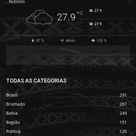
Nublado
°
27.9
°
C
27.9
°
27.9
47 %
4kmh
100 %
SEG
TER
QUA
QUI
SEX
28
°
36
°
38
°
37
°
34
°
TODAS AS CATEGORIAS
Brasil
291
Brumado
287
Bahia
249
Região
151
Política
126