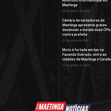
Amistoso Intermunicipal em
Maetinga
15 de janeiro de 2026
Câmara de vereadores de
Maetinga apresenta graves
denúncias e instala duas CPIs
contra prefeita
21 de junho de 2024
Moto é furtada em bar na
Fazenda Sobrado, entre as
cidades de Maetinga e Caraíb
19 de janeiro de 2024