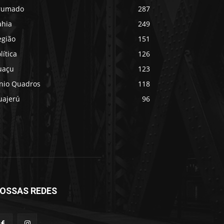
rumado
287
ahia
249
egião
151
lítica
126
uaçu
123
ânio Quadros
118
uajerú
96
OSSAS REDES