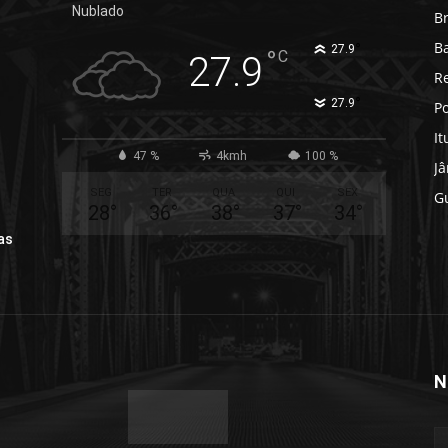
Nublado
B
B
°
27.9
°
C
27.9
R
°
27.9
Po
It
47 %
4kmh
100 %
J
SEG
TER
QUA
QUI
SEX
G
28
°
36
°
38
°
37
°
34
°
as
N