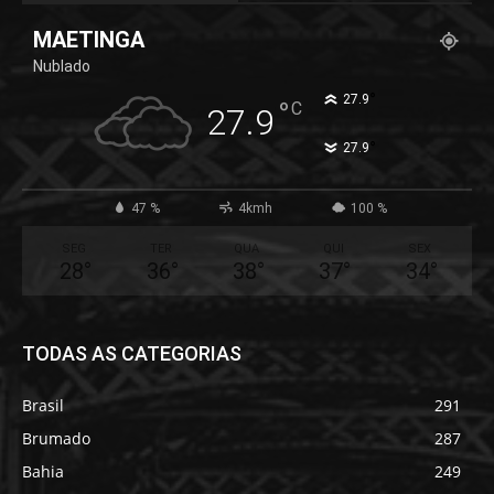
MAETINGA
Nublado
°
27.9
°
C
27.9
°
27.9
47 %
4kmh
100 %
SEG
TER
QUA
QUI
SEX
28
°
36
°
38
°
37
°
34
°
TODAS AS CATEGORIAS
Brasil
291
Brumado
287
Bahia
249