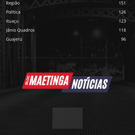
Região
151
Política
126
Ituaçu
123
Jânio Quadros
118
Guajerú
96