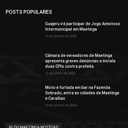
POSTS POPULARES
Guajeru irá participar de Jogo Amistoso
Intermunicipal em Maetinga
15 de janeiro de 2026
Câmara de vereadores de Maetinga
apresenta graves denúncias e instala
duas CPIs contra prefeita
21 de junho de 2024
Moto é furtada em bar na Fazenda
Sobrado, entre as cidades de Maetinga
e Caraíbas
19 de janeiro de 2024
BLOG MAETINGA NOTÍCIAS