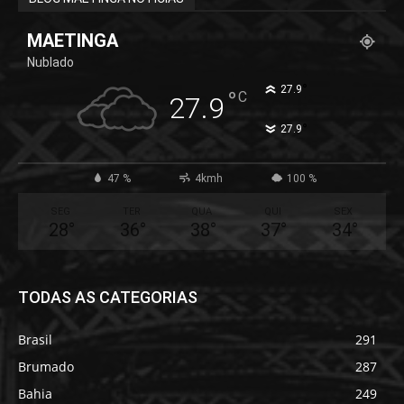
MAETINGA
Nublado
°
27.9
°
C
27.9
°
27.9
47 %
4kmh
100 %
SEG
TER
QUA
QUI
SEX
28
°
36
°
38
°
37
°
34
°
TODAS AS CATEGORIAS
Brasil
291
Brumado
287
Bahia
249