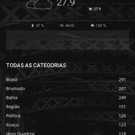
27.9
°
27.9
47 %
4kmh
100 %
SEG
TER
QUA
QUI
SEX
28
°
36
°
38
°
37
°
34
°
TODAS AS CATEGORIAS
Brasil
291
Brumado
287
Bahia
249
Região
151
Política
126
Ituaçu
123
Jânio Quadros
118