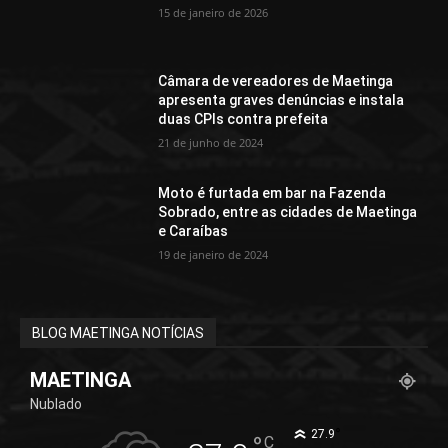
15 de janeiro de 2026
Câmara de vereadores de Maetinga
apresenta graves denúncias e instala
duas CPIs contra prefeita
21 de junho de 2024
Moto é furtada em bar na Fazenda
Sobrado, entre as cidades de Maetinga
e Caraíbas
19 de janeiro de 2024
BLOG MAETINGA NOTÍCIAS
MAETINGA
Nublado
°
27.9
°
C