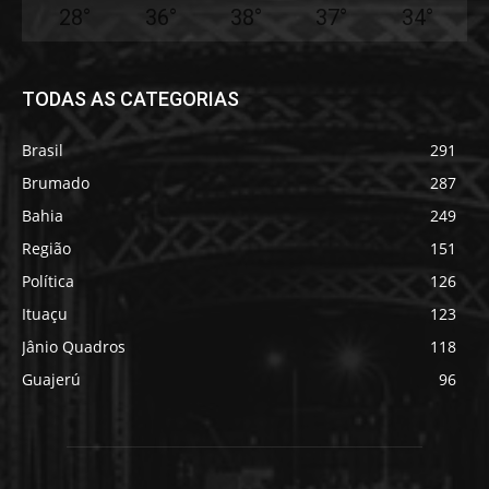
28
°
36
°
38
°
37
°
34
°
TODAS AS CATEGORIAS
Brasil
291
Brumado
287
Bahia
249
Região
151
Política
126
Ituaçu
123
Jânio Quadros
118
Guajerú
96