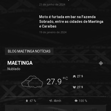
21 de junho de 2024
Moto é furtada em bar na Fazenda
Sobrado, entre as cidades de Maetinga
e Caraíbas
19 de janeiro de 2024
BLOG MAETINGA NOTÍCIAS
MAETINGA
Nublado
°
27.9
°
C
27.9
°
27.9
47 %
4kmh
100 %
SEG
TER
QUA
QUI
SEX