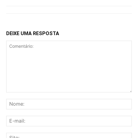
DEIXE UMA RESPOSTA
Comentário:
No
E-
mai
Sit