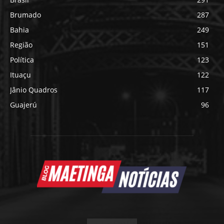
Brumado
287
Bahia
249
Região
151
Política
123
Ituaçu
122
Jânio Quadros
117
Guajerú
96