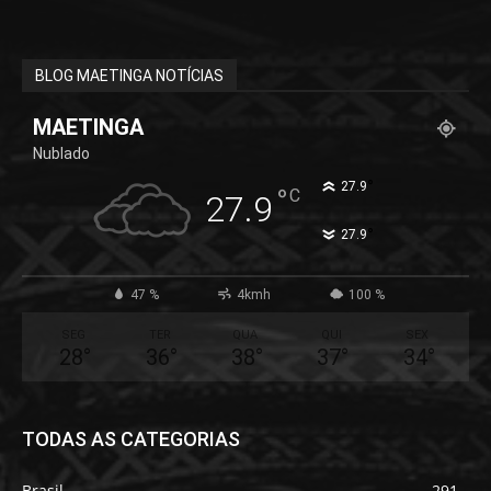
BLOG MAETINGA NOTÍCIAS
MAETINGA
Nublado
°
27.9
°
C
27.9
°
27.9
47 %
4kmh
100 %
SEG
TER
QUA
QUI
SEX
28
°
36
°
38
°
37
°
34
°
TODAS AS CATEGORIAS
Brasil
291