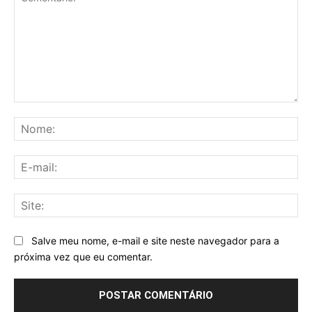
Comentário:
No
E-
mai
Sit
Salve meu nome, e-mail e site neste navegador para a
próxima vez que eu comentar.