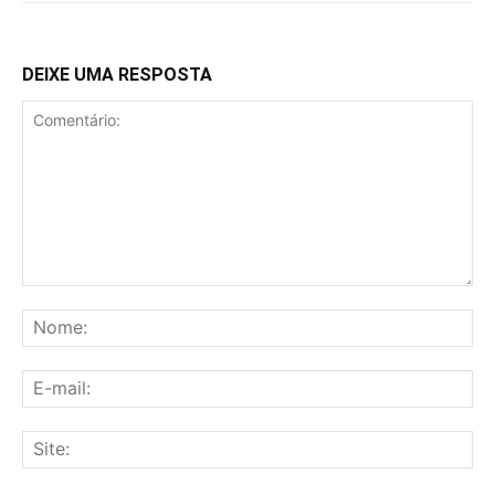
DEIXE UMA RESPOSTA
Comentário:
No
E-
mai
Sit