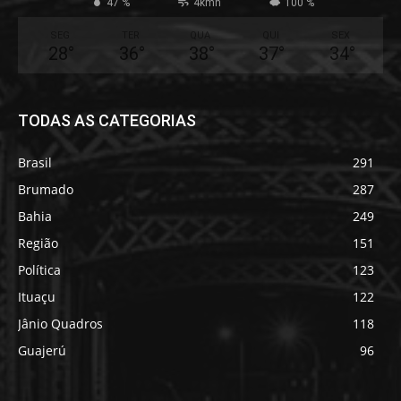
47 %
4kmh
100 %
SEG
TER
QUA
QUI
SEX
28
°
36
°
38
°
37
°
34
°
TODAS AS CATEGORIAS
Brasil
291
Brumado
287
Bahia
249
Região
151
Política
123
Ituaçu
122
Jânio Quadros
118
Guajerú
96