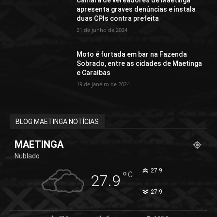
apresenta graves denúncias e instala
duas CPIs contra prefeita
21 de junho de 2024
Moto é furtada em bar na Fazenda
Sobrado, entre as cidades de Maetinga
e Caraíbas
19 de janeiro de 2024
BLOG MAETINGA NOTÍCIAS
MAETINGA
Nublado
°
27.9
°
C
27.9
°
27.9