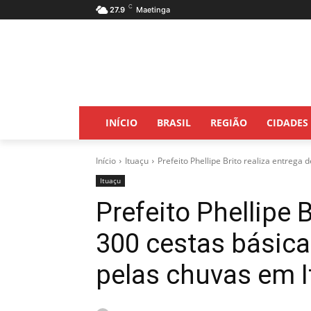
C
27.9
Maetinga
INÍCIO
BRASIL
REGIÃO
CIDADES
Início
Ituaçu
Prefeito Phellipe Brito realiza entrega d
Ituaçu
Prefeito Phellipe B
300 cestas básica
pelas chuvas em 