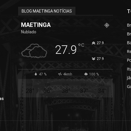
T
BLOG MAETINGA NOTÍCIAS
MAETINGA
Br
Nublado
B
B
°
27.9
°
C
27.9
R
°
27.9
Po
It
47 %
4kmh
100 %
J
SEG
TER
QUA
QUI
SEX
G
28
°
36
°
38
°
37
°
34
°
as