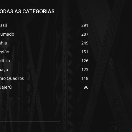
ODAS AS CATEGORIAS
asil
291
rumado
287
ahia
249
egião
151
lítica
126
uaçu
123
ânio Quadros
118
uajerú
96