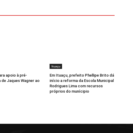
Ituaçu
ara apoio à pré-
Em Ituaçu, prefeito Phellipe Brito dá
a de Jaques Wagner ao
início a reforma da Escola Municipal
Rodrigues Lima com recursos
próprios do munícipio