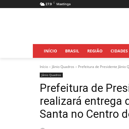
C
27.9
Maetinga
INÍCIO
BRASIL
REGIÃO
CIDADES
Início
Jânio Quadros
Prefeitura de Presidente Jânio 
Jânio Quadros
Prefeitura de Pre
realizará entrega
Santa no Centro 