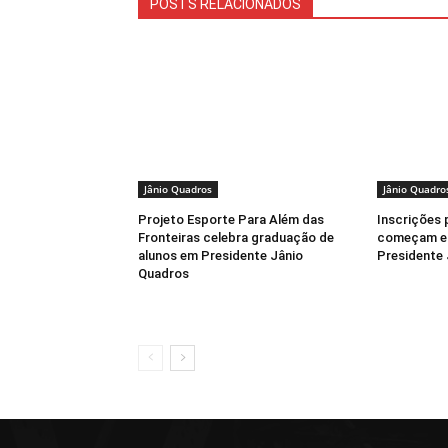
POSTS RELACIONADOS
Jânio Quadros
Jânio Quadro
Projeto Esporte Para Além das
Inscrições 
Fronteiras celebra graduação de
começam em
alunos em Presidente Jânio
Presidente
Quadros