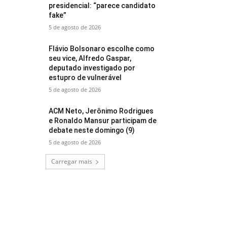
presidencial: “parece candidato
fake”
5 de agosto de 2026
Flávio Bolsonaro escolhe como
seu vice, Alfredo Gaspar,
deputado investigado por
estupro de vulnerável
5 de agosto de 2026
ACM Neto, Jerônimo Rodrigues
e Ronaldo Mansur participam de
debate neste domingo (9)
5 de agosto de 2026
Carregar mais