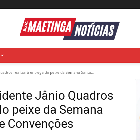
Quadros realizará entrega do peixe da Semana Santa...
sidente Jânio Quadros
 do peixe da Semana
de Convenções