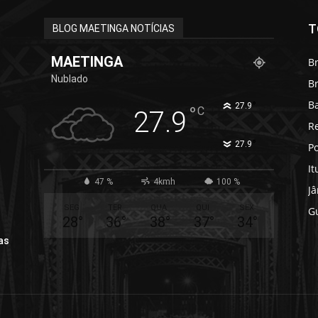
T
BLOG MAETINGA NOTÍCIAS
MAETINGA
Br
Nublado
B
B
°
27.9
°
C
27.9
R
°
27.9
Po
It
47 %
4kmh
100 %
J
SEG
TER
QUA
QUI
SEX
G
28
°
36
°
38
°
37
°
34
°
as