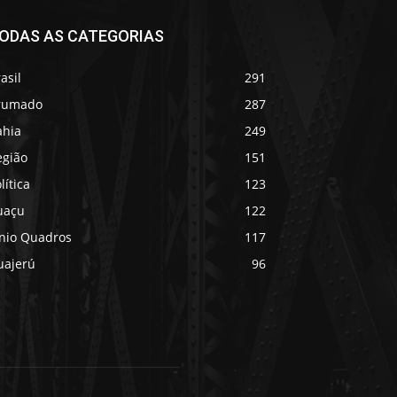
ODAS AS CATEGORIAS
asil
291
rumado
287
ahia
249
egião
151
lítica
123
uaçu
122
ânio Quadros
117
uajerú
96