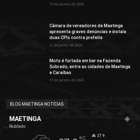
15 de janeiro de 2026
Câmara de vereadores de Maetinga
apresenta graves denúncias e instala
duas CPIs contra prefeita
21 de junho de 2024
Moto é furtada em bar na Fazenda
Sobrado, entre as cidades de Maetinga
e Caraíbas
19 de janeiro de 2024
BLOG MAETINGA NOTÍCIAS
MAETINGA
Nublado
°
27.9
°
C