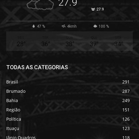
27.9
°
27.9
47 %
4kmh
100 %
SEG
TER
QUA
QUI
SEX
28
°
36
°
38
°
37
°
34
°
TODAS AS CATEGORIAS
Brasil
291
Brumado
287
Bahia
249
Região
151
Política
126
Ituaçu
123
Jânio Quadros
118