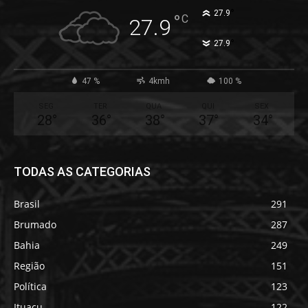
°
27.9
°
C
27.9
°
27.9
47 %
4kmh
100 %
SEG
TER
QUA
QUI
SEX
28
°
36
°
38
°
37
°
34
°
TODAS AS CATEGORIAS
Brasil
291
Brumado
287
Bahia
249
Região
151
Política
123
Ituaçu
122