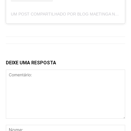
UM POST COMPARTILHADO POR BLOG MAETINGA NOTÍCIAS (@BLOGMAETINGANOTICIAS)
DEIXE UMA RESPOSTA
Comentário:
No