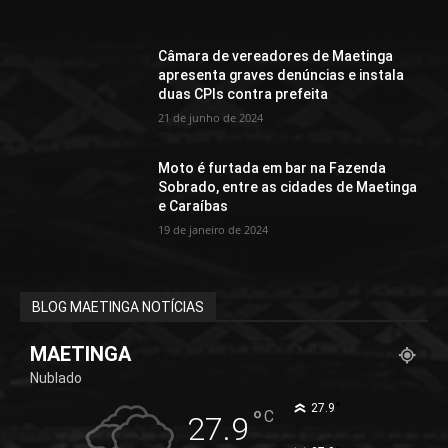
Câmara de vereadores de Maetinga
apresenta graves denúncias e instala
duas CPIs contra prefeita
21 de junho de 2024
Moto é furtada em bar na Fazenda
Sobrado, entre as cidades de Maetinga
e Caraíbas
19 de janeiro de 2024
BLOG MAETINGA NOTÍCIAS
MAETINGA
Nublado
°
27.9
°
C
27.9