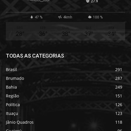
°
27.9
47 %
4kmh
100 %
SEG
TER
QUA
QUI
SEX
28
°
36
°
38
°
37
°
34
°
TODAS AS CATEGORIAS
Brasil
291
Brumado
287
Bahia
249
Região
151
Política
126
Ituaçu
123
Jânio Quadros
118
Guajerú
96