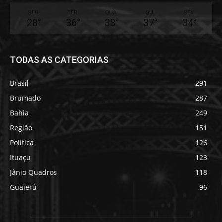
SEG
TER
QUA
QUI
SEX
28
°
36
°
38
°
37
°
34
°
TODAS AS CATEGORIAS
Brasil
291
Brumado
287
Bahia
249
Região
151
Política
126
Ituaçu
123
Jânio Quadros
118
Guajerú
96