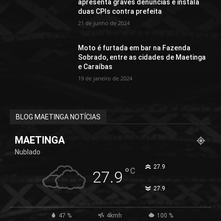
apresenta graves denúncias e instala
duas CPIs contra prefeita
21 de junho de 2024
Moto é furtada em bar na Fazenda
Sobrado, entre as cidades de Maetinga
e Caraíbas
19 de janeiro de 2024
BLOG MAETINGA NOTÍCIAS
MAETINGA
Nublado
°
27.9
°
C
27.9
°
27.9
47 %
4kmh
100 %