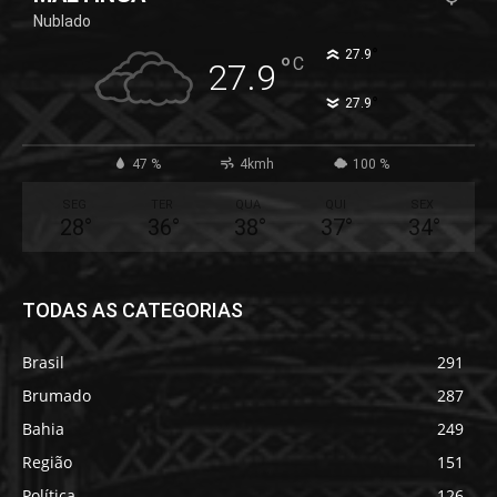
Nublado
°
27.9
°
C
27.9
°
27.9
47 %
4kmh
100 %
SEG
TER
QUA
QUI
SEX
28
°
36
°
38
°
37
°
34
°
TODAS AS CATEGORIAS
Brasil
291
Brumado
287
Bahia
249
Região
151
Política
126