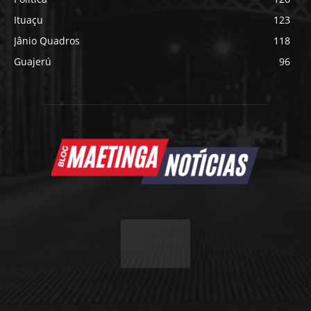
Ituaçu
123
Jânio Quadros
118
Guajerú
96