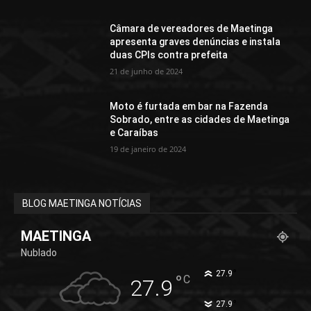
Câmara de vereadores de Maetinga
apresenta graves denúncias e instala
duas CPIs contra prefeita
21 de junho de 2024
Moto é furtada em bar na Fazenda
Sobrado, entre as cidades de Maetinga
e Caraíbas
19 de janeiro de 2024
BLOG MAETINGA NOTÍCIAS
MAETINGA
Nublado
°
27.9
°
C
27.9
°
27.9