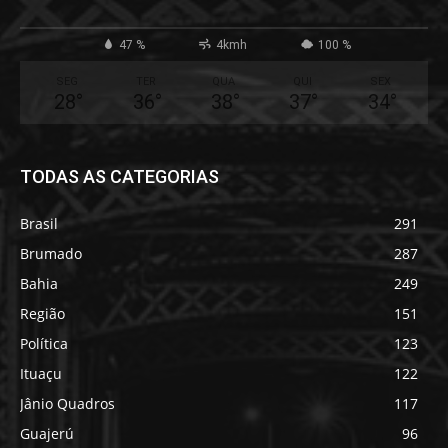
47 %
4kmh
100 %
SEG
TER
QUA
QUI
SEX
28
°
36
°
38
°
37
°
34
°
TODAS AS CATEGORIAS
Brasil
291
Brumado
287
Bahia
249
Região
151
Política
123
Ituaçu
122
Jânio Quadros
117
Guajerú
96