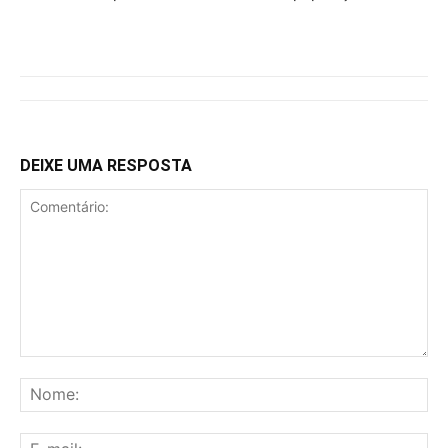
DEIXE UMA RESPOSTA
Comentário:
No
E-