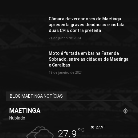
Câmara de vereadores de Maetinga
apresenta graves denúncias e instala
duas CPIs contra prefeita
21 de junho de 2024
Moto é furtada em bar na Fazenda
Sobrado, entre as cidades de Maetinga
e Caraíbas
19 de janeiro de 2024
BLOG MAETINGA NOTÍCIAS
MAETINGA
Nublado
°
27.9
°
C
27.9