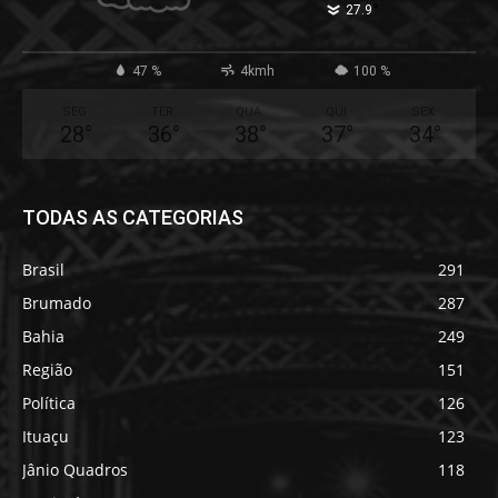
°
27.9
47 %
4kmh
100 %
SEG
TER
QUA
QUI
SEX
28
°
36
°
38
°
37
°
34
°
TODAS AS CATEGORIAS
Brasil
291
Brumado
287
Bahia
249
Região
151
Política
126
Ituaçu
123
Jânio Quadros
118