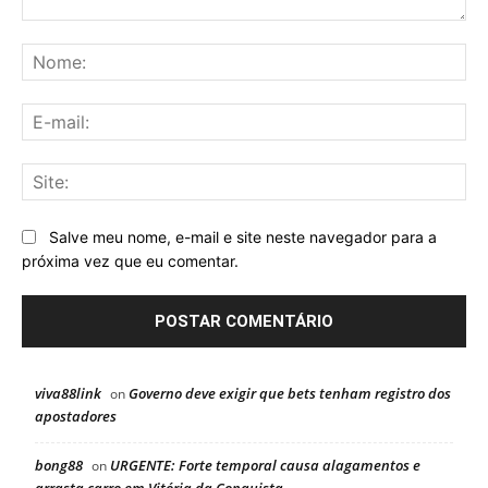
Comentário:
No
E-
mai
Sit
Salve meu nome, e-mail e site neste navegador para a
próxima vez que eu comentar.
viva88link
Governo deve exigir que bets tenham registro dos
on
apostadores
bong88
URGENTE: Forte temporal causa alagamentos e
on