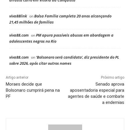
arrasta carro em Vitória da Conquista
viva88link
Bolsa Família completa 20 anos alcançando
on
21,45 milhões de famílias
viva88.com
PM apura possíveis abusos em abordagem a
on
adolescentes negros no Rio
viva88.com
‘Bolsonaro será candidato’, diz presidente do PL
on
sobre 2026, após citar outros nomes
Artigo anterior
Próximo artigo
Moraes decide que
Senado aprova
Bolsonaro cumprirá pena na
aposentadoria especial para
PF
agentes de saúde e combate
a endemias