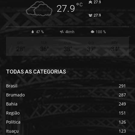
°
27.9
°
C
27.9
°
27.9
47 %
4kmh
100 %
SEG
TER
QUA
QUI
SEX
28
°
36
°
38
°
37
°
34
°
TODAS AS CATEGORIAS
Brasil
291
Brumado
287
Bahia
249
Região
151
Política
126
Ituaçu
123