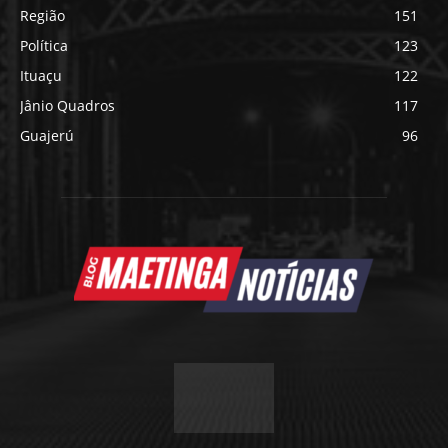
Região
151
Política
123
Ituaçu
122
Jânio Quadros
117
Guajerú
96