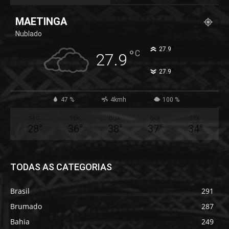
MAETINGA
Nublado
°
27.9
°
C
27.9
°
27.9
47 %
4kmh
100 %
SEG
TER
QUA
QUI
SEX
28
°
36
°
38
°
37
°
34
°
TODAS AS CATEGORIAS
Brasil
291
Brumado
287
Bahia
249