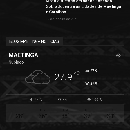
Moto é furtada em bar na Fazenda
Sobrado, entre as cidades de Maetinga
e Caraíbas
19 de janeiro de 2024
BLOG MAETINGA NOTÍCIAS
MAETINGA
Nublado
°
27.9
°
C
27.9
°
27.9
47 %
4kmh
100 %
SEG
TER
QUA
QUI
SEX
28
°
36
°
38
°
37
°
34
°