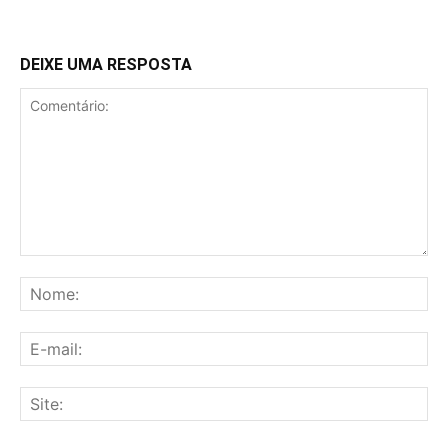
DEIXE UMA RESPOSTA
Comentário:
No
E-
mai
Sit