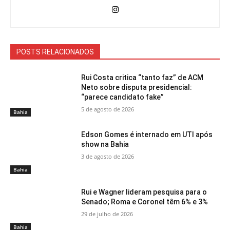
POSTS RELACIONADOS
Rui Costa critica “tanto faz” de ACM
Neto sobre disputa presidencial:
“parece candidato fake”
5 de agosto de 2026
Bahia
Edson Gomes é internado em UTI após
show na Bahia
3 de agosto de 2026
Bahia
Rui e Wagner lideram pesquisa para o
Senado; Roma e Coronel têm 6% e 3%
29 de julho de 2026
Bahia