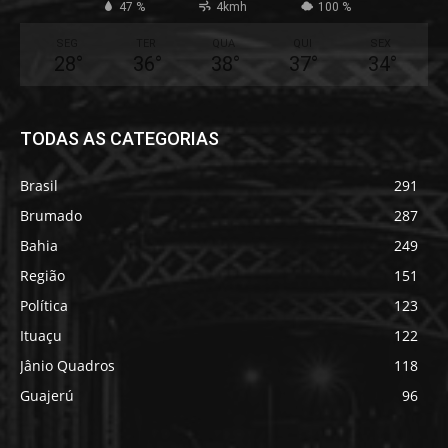
47 %
4kmh
100 %
SEG
TER
QUA
QUI
SEX
28
°
36
°
38
°
37
°
34
°
TODAS AS CATEGORIAS
Brasil
291
Brumado
287
Bahia
249
Região
151
Política
123
Ituaçu
122
Jânio Quadros
118
Guajerú
96