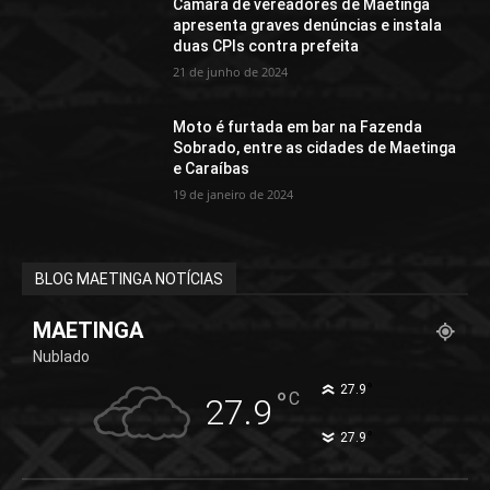
Câmara de vereadores de Maetinga
apresenta graves denúncias e instala
duas CPIs contra prefeita
21 de junho de 2024
Moto é furtada em bar na Fazenda
Sobrado, entre as cidades de Maetinga
e Caraíbas
19 de janeiro de 2024
BLOG MAETINGA NOTÍCIAS
MAETINGA
Nublado
°
27.9
°
C
27.9
°
27.9