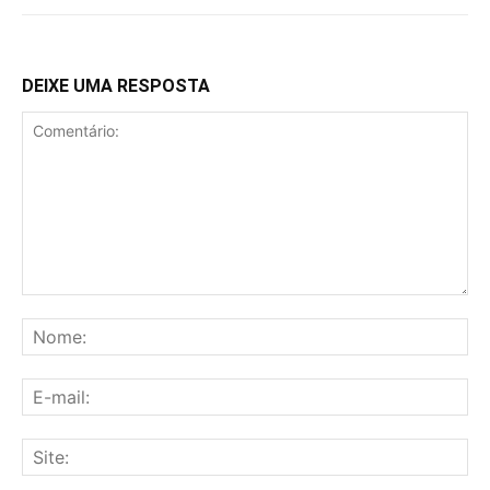
DEIXE UMA RESPOSTA
Comentário:
No
E-
mai
Sit