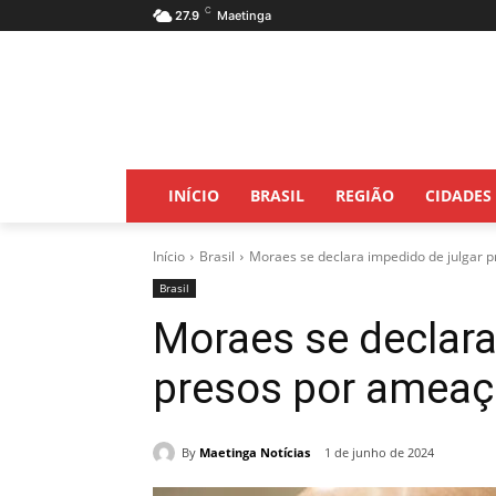
C
27.9
Maetinga
INÍCIO
BRASIL
REGIÃO
CIDADES
Início
Brasil
Moraes se declara impedido de julgar p
Brasil
Moraes se declara
presos por ameaça
By
Maetinga Notícias
1 de junho de 2024