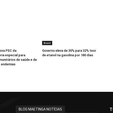
Brasil
ova PEC da
Governo eleva de 30% para 32% teor
ia especial para
de etanol na gasolina por 180 dias
unitários de saúde e de
 endemias
T
BLOG MAETINGA NOTÍCIAS