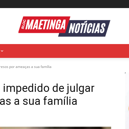
resos por ameaças a sua família
 impedido de julgar
s a sua família