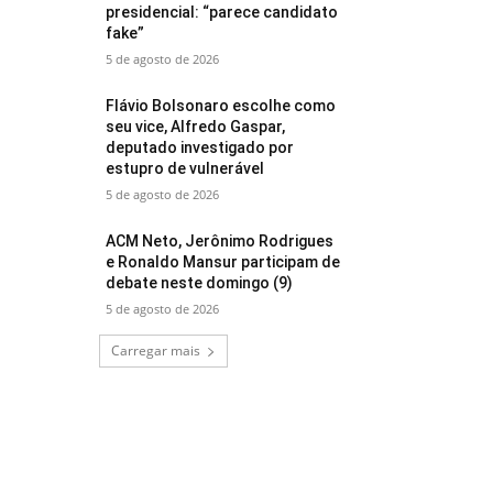
presidencial: “parece candidato
fake”
5 de agosto de 2026
Flávio Bolsonaro escolhe como
seu vice, Alfredo Gaspar,
deputado investigado por
estupro de vulnerável
5 de agosto de 2026
ACM Neto, Jerônimo Rodrigues
e Ronaldo Mansur participam de
debate neste domingo (9)
5 de agosto de 2026
Carregar mais