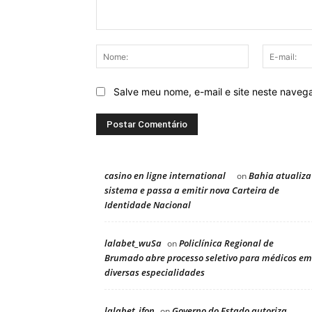
Comentário:
Nome:
Salve meu nome, e-mail e site neste naveg
casino en ligne international
Bahia atualiza
on
sistema e passa a emitir nova Carteira de
Identidade Nacional
lalabet_wuSa
Policlínica Regional de
on
Brumado abre processo seletivo para médicos em
diversas especialidades
lalabet_ifon
Governo do Estado autoriza
on