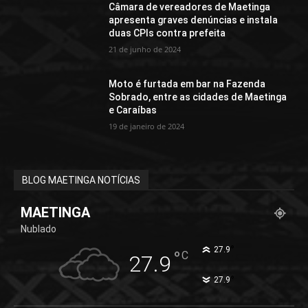
Câmara de vereadores de Maetinga
apresenta graves denúncias e instala
duas CPIs contra prefeita
21 de junho de 2024
Moto é furtada em bar na Fazenda
Sobrado, entre as cidades de Maetinga
e Caraíbas
19 de janeiro de 2024
BLOG MAETINGA NOTÍCIAS
MAETINGA
Nublado
°
27.9
°
C
27.9
°
27.9