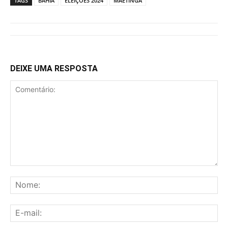
TAGS
BAHIA
ELEIÇÕES 2024
MAETINGA
DEIXE UMA RESPOSTA
Comentário:
No
E-
mai