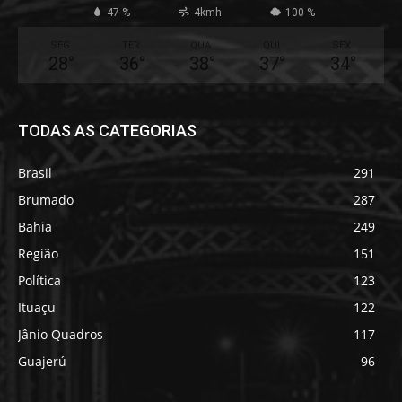
47 %
4kmh
100 %
SEG
TER
QUA
QUI
SEX
28
°
36
°
38
°
37
°
34
°
TODAS AS CATEGORIAS
Brasil
291
Brumado
287
Bahia
249
Região
151
Política
123
Ituaçu
122
Jânio Quadros
117
Guajerú
96