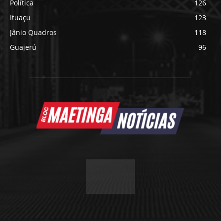
Política
126
Ituaçu
123
Jânio Quadros
118
Guajerú
96