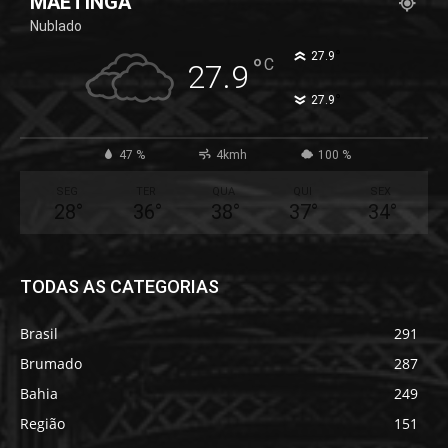
MAETINGA
Nublado
°
27.9
°
C
27.9
°
27.9
47 %
4kmh
100 %
SEG
TER
QUA
QUI
SEX
28
°
36
°
38
°
37
°
34
°
TODAS AS CATEGORIAS
Brasil
291
Brumado
287
Bahia
249
Região
151