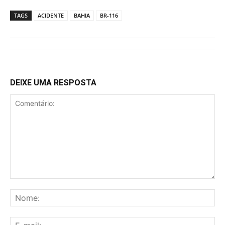
TAGS
ACIDENTE
BAHIA
BR-116
DEIXE UMA RESPOSTA
Comentário:
No
E-