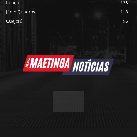
Ituaçu
123
Jânio Quadros
118
Guajerú
96