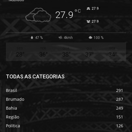
°
27.9
°
C
27.9
°
27.9
47 %
4kmh
100 %
SEG
TER
QUA
QUI
SEX
28
°
36
°
38
°
37
°
34
°
TODAS AS CATEGORIAS
Brasil
291
Brumado
287
Bahia
249
Região
151
Política
126