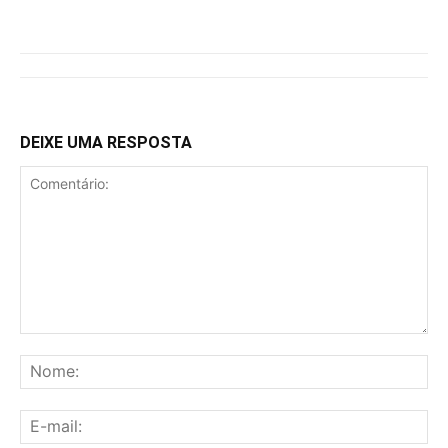
DEIXE UMA RESPOSTA
Comentário:
No
E-
mai