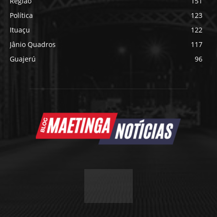
Região
151
Política
123
Ituaçu
122
Jânio Quadros
117
Guajerú
96