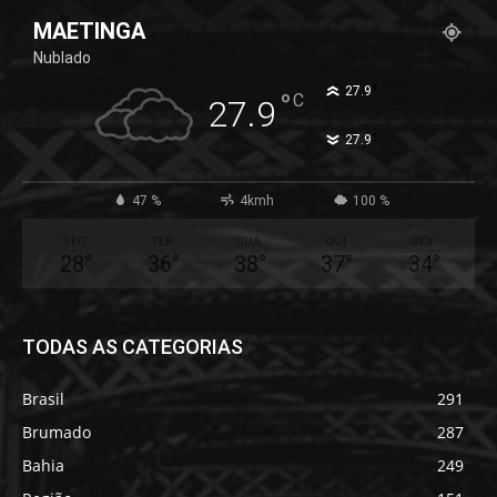
MAETINGA
Nublado
°
27.9
°
C
27.9
°
27.9
47 %
4kmh
100 %
SEG
TER
QUA
QUI
SEX
28
°
36
°
38
°
37
°
34
°
TODAS AS CATEGORIAS
Brasil
291
Brumado
287
Bahia
249